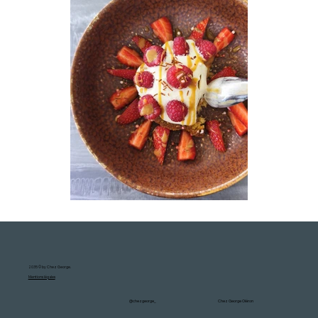
2035 © by Chez George.
Mentions légales
@chezgeorge_
Chez George Oléron