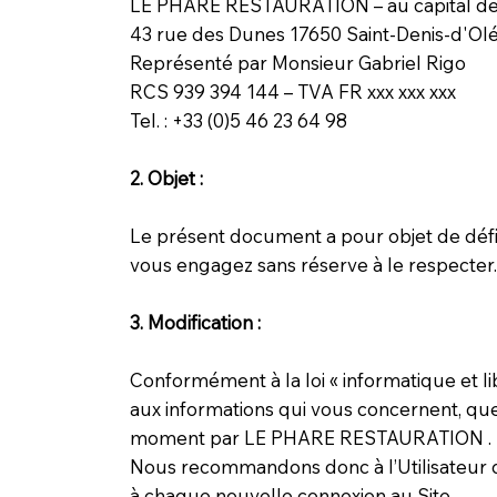
LE PHARE RESTAURATION – au capital de
43 rue des Dunes 17650 Saint-Denis-d'Ol
Représenté par Monsieur Gabriel Rigo
RCS 939 394 144 – TVA FR xxx xxx xxx
Tel. : +33 (0)5 46 23 64 98
2. Objet :
Le présent document a pour objet de définir
vous engagez sans réserve à le respecter
3. Modification :
Conformément à la loi « informatique et lib
aux informations qui vous concernent, qu
moment par LE PHARE RESTAURATION . Dans
Nous recommandons donc à l’Utilisateur de
à chaque nouvelle connexion au Site.