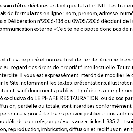
 besoin d’être déclarés en tant que tel à la CNIL. Les tra
 biais de formulaires en ligne : nom, prénom, adresse, nu
s la « Délibération n°2006-138 du 09/05/2006 décidant de 
 communication externe ».Ce site ne dispose donc pas de
droit d’usage privé et non exclusif de ce site. Aucune licen
ue au regard des droits de propriété intellectuelle. Toute 
interdite. Il vous est expressément interdit de modifier 
r le Site, notamment les textes, présentations, illustrati
stituent, sauf documents publics et précisions complémen
iété exclusive de LE PHARE RESTAURATION ou de ses parten
ffusion, partielle ou totale, sont interdites conformément 
e personne y procédant sans pouvoir justifier d’une autor
 au délit de contrefaçon prévues aux articles L.335-2 et s
ion, reproduction, imbrication, diffusion et rediffusion, en